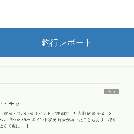
釣行レポート
カゴ
ジ・チヌ
 長潮 微風・向かい風 ポイント 七里御浜 神志山 釣果 チヌ 2
5匹 35㎝~39㎝ ポイント状況 好天が続いたこともあり、穏や
くて更に […]