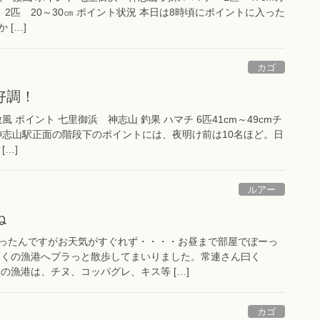
 2匹 20～30㎝ ポイント状況 本日は8時頃にポイントに入った
 […]
カゴ
好調！
 微風 ポイント 七里御浜 神志山 釣果 ハマチ 6匹41cm～49cmチ
 神志山駅正面の階段下のポイントには、夜明け前は10名ほど。日
[…]
ルアー
ね
ったんですがお天気がすぐれず・・・・お昼まで部屋でぼーっ
近くの漁港へブラっと散歩してまいりました。常連さん曰く
の漁港は、チヌ、コッパグレ、キス等 […]
カゴ