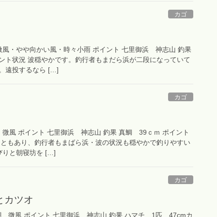
カゴ
潮 微風・やや向かい風・時々小雨 ポイント 七里御浜 神志山 釣果
イント状況 波穏やかです。釣行者もまだら浜が二段になっていて
遠投するなら […]
カゴ
長潮 微風 ポイント 七里御浜 神志山 釣果 真鯛 39ｃｍ ポイント
こともあり、釣行者もまばら浜・波の状況も穏やかで釣りやすい
りと朝寝坊を […]
カゴ
とカツオ
中潮 微風 ポイント 七里御浜 神志山 釣果 ハマチ 1匹 47cmカ