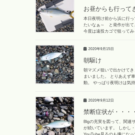
お昼からも行って
本日夜明け前から浜に行っ
たいなぁ～ と発作が出て
今度は遠投カゴで狙ってみる
2020年9月15日
朝駆け
朝マズメ狙いで出かけてき
まいました。 とりあえず
動。 やっぱり夜明けは気持
2020年9月12日
禁断症状が・・・
Blgの充実を図って、関連
が続いています。 しかし
YouTube見るのも嫌になっ