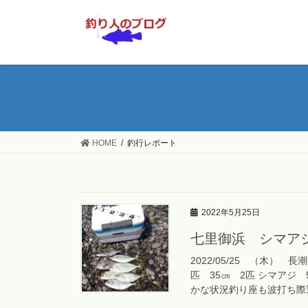
コ
ナ
ン
ビ
テ
ゲ
ン
ー
ツ
シ
へ
ョ
ス
ン
キ
に
ッ
移
HOME
釣行レポート
プ
動
2022年5月25日
七里御浜 シマア
2022/05/25 （木）
匹 35㎝ 2匹 シマアジ 
かな状況釣り座も波打ち際近