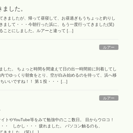
きました。
てきましたが、帰って昼寝して、お昼過ぎもうちょっと釣りし
きまして・・・今朝行った浜に、もう一度行ってきました(笑)
ことにしました。ルアーと違って […]
ルアー
ました。 ちょっと時間を間違えて日の出一時間前に到着してし
車内でゆっくり朝食をとり、空が白み始めるのを待って、浜へ移
ちいいですね！！ 第１投・・・ […]
ルアー
・
サイトやYouTube等をみて勉強中のここ数日。 目からウロコ！
・・・ しかし・・・ 疲れました。 パソコン触るのも、
てきました (笑) […]