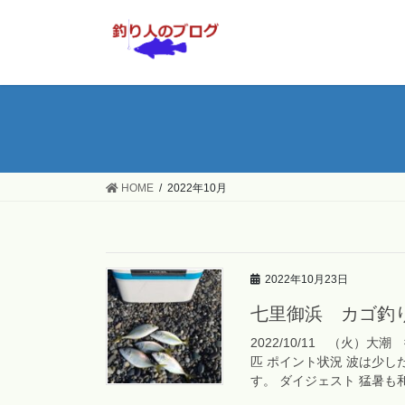
コ
ナ
ン
ビ
テ
ゲ
ン
ー
ツ
シ
へ
ョ
ス
ン
キ
に
ッ
移
HOME
2022年10月
プ
動
2022年10月23日
七里御浜 カゴ釣
2022/10/11 （火）大
匹 ポイント状況 波は少
す。 ダイジェスト 猛暑も和